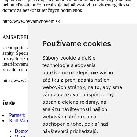
nehnuteľností, pričom realizuje najmä výstavbu nízkoenergetických
domov za bezkonkurenčných podmienok
http://www.byvamvnovom.sk
AMSADEER
Používame cookies
- je importér a predajca talianskych keramických obkladov, dlažieb a
sanity. Špecializujú sa na všetky možné typy obkladových prvkov
Súbory cookie a ďalšie
roznych rozmerov a farebnych kombinácií. Venujú sa aj
interiérovému dizajnu a vedia klientom pomôcť pri celkovom
technológie sledovania
zariadení ich interiéru.
používame na zlepšenie vášho
zážitku z prehliadania našich
http://www.amsadeer.sk/
webových stránok, na to, aby sme
vám zobrazovali prispôsobený
obsah a cielené reklamy, na
Ďalšie
analýzu návštevnosti našich
Partneri:
webových stránok a na
Radi Vám poskytneme:
pochopenie toho, odkiaľ naši
návštevníci prichádzajú.
Domov
O nás