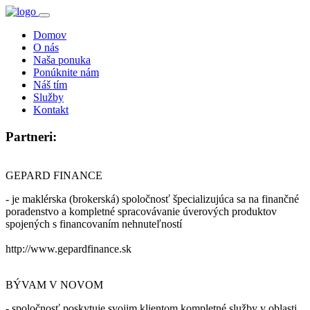
Domov
O nás
Naša ponuka
Ponúknite nám
Náš tím
Služby
Kontakt
Partneri:
GEPARD FINANCE
- je maklérska (brokerská) spoločnosť špecializujúca sa na finančné
poradenstvo a kompletné spracovávanie úverových produktov
spojených s financovaním nehnuteľností
http://www.gepardfinance.sk
BÝVAM V NOVOM
- spoločnosť poskytuje svojim klientom kompletné služby v oblasti